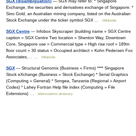
SGX (disambiguation)
— SGX may refer to: * Singapore
Exchange, the securities and derivatives exchange of Singapore. *
Sino Gold, an Australian mining company, listed on the Australian
Stock Exchange under the ticker symbol SGX …
Wikipedia
SGX Centre
— Infobox Skyscraper |building name = SGX Centre
caption = SGX Centre Two location = Shenton Way, Downtown
Core, Singapore use = Commercial type = High rise roof = 189m
floor count = 30 status = Occupied architect = Kohn Pedersen Fox
Associates,… …
Wikipedia
SGX
— Structural Genomix (Business » Firms) **** Singapore
Stock eXchange (Business » Stock Exchange) * Serial Graphics
(Computing » General) * Songea, Tanzania (Regional » Airport
Codes) * Lahey Fortran Help file index (Computing » File
Extensions) …
Abbreviations dictionary