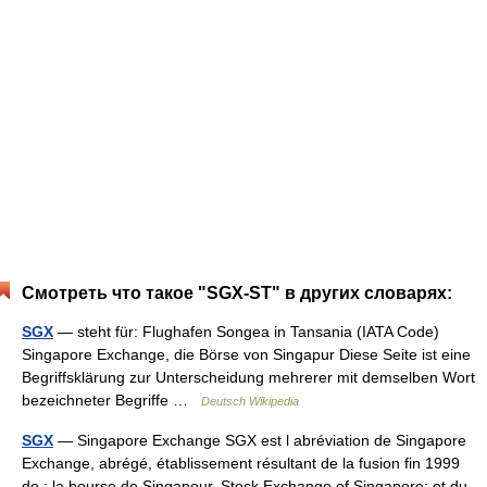
Смотреть что такое "SGX-ST" в других словарях:
SGX
— steht für: Flughafen Songea in Tansania (IATA Code)
Singapore Exchange, die Börse von Singapur Diese Seite ist eine
Begriffsklärung zur Unterscheidung mehrerer mit demselben Wort
bezeichneter Begriffe …
Deutsch Wikipedia
SGX
— Singapore Exchange SGX est l abréviation de Singapore
Exchange, abrégé, établissement résultant de la fusion fin 1999
de : la bourse de Singapour, Stock Exchange of Singapore; et du