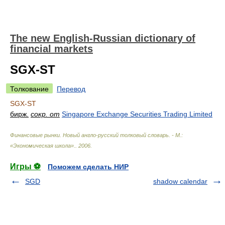
The new English-Russian dictionary of
financial markets
SGX-ST
Толкование
Перевод
SGX-ST
бирж.
сокр. от
Singapore Exchange Securities Trading Limited
Финансовые рынки. Новый англо-русский толковый словарь. - М.:
«Экономическая школа».
.
2006
.
Игры ⚽
Поможем сделать НИР
SGD
shadow calendar